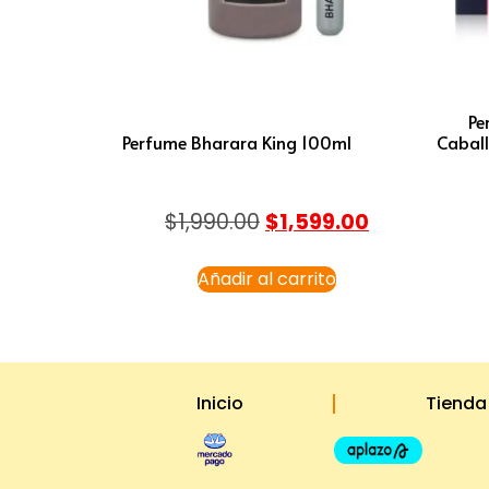
Pe
Perfume Bharara King 100ml
Caball
$
1,990.00
$
1,599.00
Añadir al carrito
Inicio
Tienda