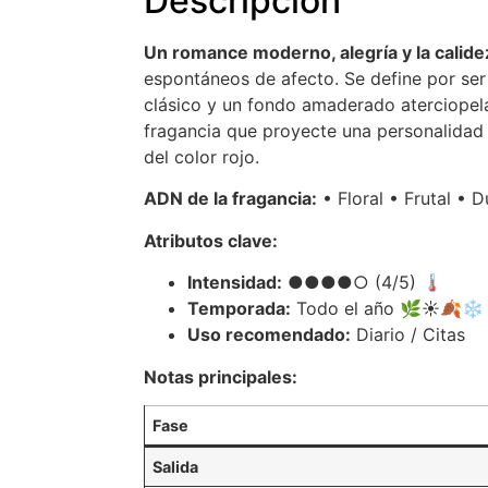
Descripción
Un romance moderno, alegría y la calidez
espontáneos de afecto. Se define por ser 
clásico y un fondo amaderado aterciopela
fragancia que proyecte una personalidad 
del color rojo.
ADN de la fragancia:
• Floral • Frutal • D
Atributos clave:
Intensidad:
●●●●○ (4/5) 🌡️
Temporada:
Todo el año 🌿☀️🍂❄️
Uso recomendado:
Diario / Citas
Notas principales:
Fase
Salida