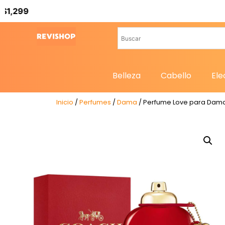
Belleza
Cabello
Ele
Inicio
/
Perfumes
/
Dama
/ Perfume Love para Dama