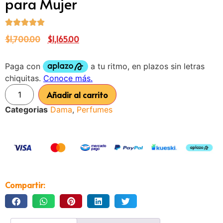
para Mujer
$
1,700.00
$
1,165.00
Añadir al carrito
Categorias
Dama
,
Perfumes
Compartir: