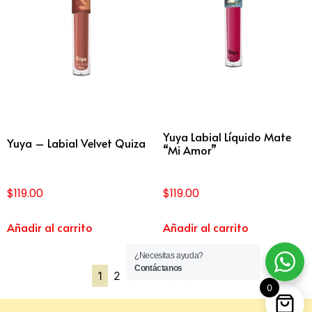
Yuya Labial Líquido Mate
Yuya – Labial Velvet Quiza
“Mi Amor”
$
119.00
$
119.00
Añadir al carrito
Añadir al carrito
¿Necesitas ayuda?
Contáctanos
1
2
3
4
5
6
→
0