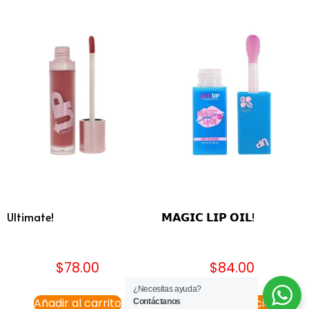
Ultimate!
𝗠𝗔𝗚𝗜𝗖 𝗟𝗜𝗣 𝗢𝗜𝗟!
$
78.00
$
84.00
¿Necesitas ayuda?
Añadir al carrito
Seleccionar opciones
Contáctanos