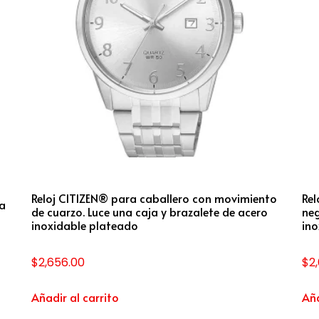
Reloj CITIZEN® para caballero con movimiento
Rel
ra
de cuarzo. Luce una caja y brazalete de acero
neg
inoxidable plateado
ino
$
2,656.00
$
2
Añadir al carrito
Aña