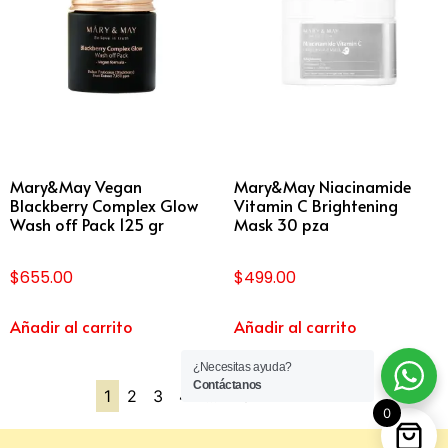
Mary&May Vegan
Mary&May Niacinamide
Blackberry Complex Glow
Vitamin C Brightening
Wash off Pack 125 gr
Mask 30 pza
$
655.00
$
499.00
Añadir al carrito
Añadir al carrito
¿Necesitas ayuda?
Contáctanos
1
2
3
4
…
10
11
12
→
0