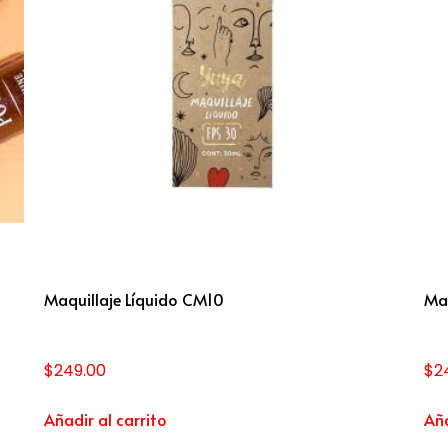
Maquillaje Líquido CM10
Ma
$
249.00
$
2
Añadir al carrito
Aña