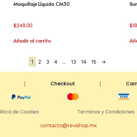
Maquillaje Líquido CM30
Ilu
$
249.00
$
1
Añadir al carrito
Aña
1
2
3
4
…
13
14
15
→
Checkout
Carr
litica de Cookies
Terminos y Condiciones
contacto@revishop.mx