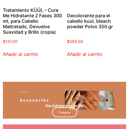
Tratamiento KÜÜL – Cure
Me Hidratante 2 Fases 300
Decolorante para el
ml, para Cabello
cabello kuul, bleach
Maltratado, Devuelve
powder Polvo 350 gr
Suavidad y Brillo (copia)
$
131.00
$
265.00
Añadir al carrito
Añadir al carrito
Haz click aquí para ver más
Comprar