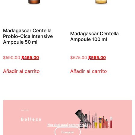
Madagascar Centella
Madagascar Centella
Probio-Cica Intensive
Ampoule 100 ml
Ampoule 50 ml
$
590.00
$
465.00
$
675.00
$
555.00
Añadir al carrito
Añadir al carrito
Haz click aquí para ver más
Comprar