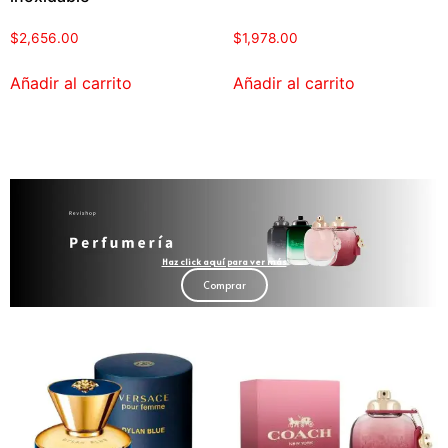
$
2,656.00
$
1,978.00
Añadir al carrito
Añadir al carrito
Haz click aquí para ver más
Comprar