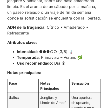
jengibre y pimienta, sobre una base amaderada
limpia.
Es el aroma de un sábado por la mañana,
un paseo relajado o un viaje de fin de semana
donde la sofisticación se encuentra con la libertad.
ADN de la fragancia:
Cítrico • Amaderado •
Refrescante
Atributos clave:
Intensidad:
●●●○○ (3/5) 🌡️
Temporada:
Primavera – Verano 🌿
Uso recomendado:
Día ☀️
Notas principales:
Fase
Notas
Sensación
Principales
Salida
Jengibre y
Una apertura
Limón de Amalfi
chispeante,
picante y muy