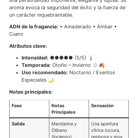
aroma evoca la seguridad del éxito y la fuerza de
un carácter inquebrantable.
ADN de la fragancia:
• Amaderado • Ámbar •
Cuero
Atributos clave:
Intensidad:
●●●●● (5/5) 🌡️
Temporada:
Otoño – Invierno ❄️🍂
Uso recomendado:
Nocturno / Eventos
Especiales 🌙
Notas principales:
Fase
Notas
Sensación
Principales
Salida
Mandarina y
Una apertura
Olíbano
cítrica oscura,
(Incienso)
resinosa y muy