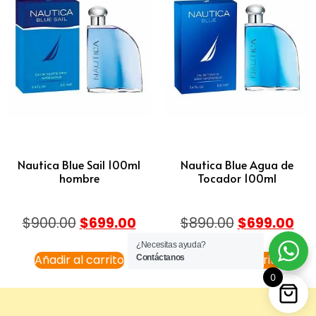
Nautica Blue Sail 100ml
Nautica Blue Agua de
hombre
Tocador 100ml
$
900.00
$
699.00
$
890.00
$
699.00
¿Necesitas ayuda?
Añadir al carrito
Añadir al carrito
Contáctanos
0