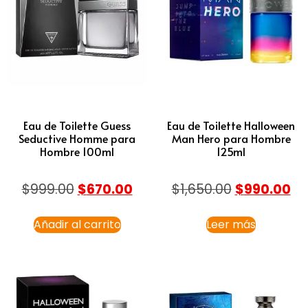
Eau de Toilette Guess
Eau de Toilette Halloween
Seductive Homme para
Man Hero para Hombre
Hombre 100ml
125ml
$
999.00
$
670.00
$
1,650.00
$
990.00
Añadir al carrito
Leer más