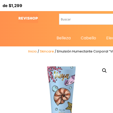
,299
Belleza
Cabello
Ele
Inicio
/
Skincare
/ Emulsión Humectante Corporal “Vi