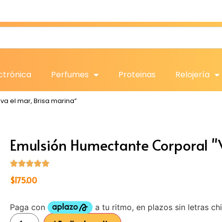
ctrónica
Perfumes
Proteinas
Relojería
va el mar, Brisa marina”
Emulsión Humectante Corporal "V
$
175.00