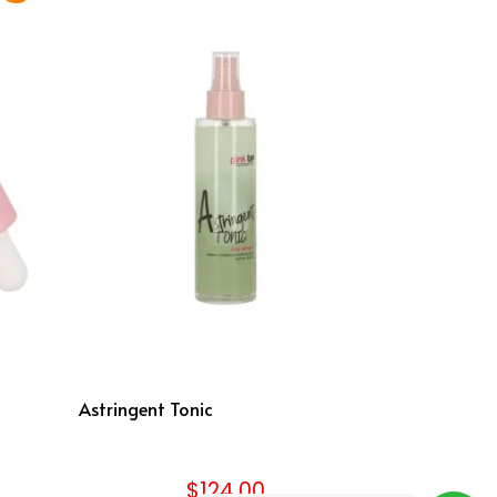
Astringent Tonic
$
124.00