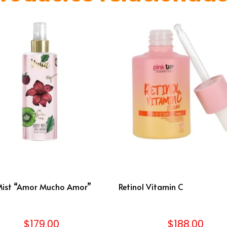
Mist “Amor Mucho Amor”
Retinol Vitamin C
$
179.00
$
188.00