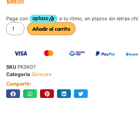
$
188.00
Añadir al carrito
SKU
PKSK07
Categoria
Skincare
Compartir: