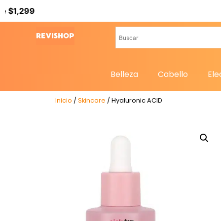
Belleza
Cabello
Ele
Inicio
/
Skincare
/ Hyaluronic ACID