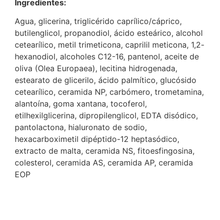
Ingredientes:
Agua, glicerina, triglicérido caprílico/cáprico,
butilenglicol, propanodiol, ácido esteárico, alcohol
cetearílico, metil trimeticona, caprilil meticona, 1,2-
hexanodiol, alcoholes C12-16, pantenol, aceite de
oliva (Olea Europaea), lecitina hidrogenada,
estearato de glicerilo, ácido palmítico, glucósido
cetearílico, ceramida NP, carbómero, trometamina,
alantoína, goma xantana, tocoferol,
etilhexilglicerina, dipropilenglicol, EDTA disódico,
pantolactona, hialuronato de sodio,
hexacarboximetil dipéptido-12 heptasódico,
extracto de malta, ceramida NS, fitoesfingosina,
colesterol, ceramida AS, ceramida AP, ceramida
EOP