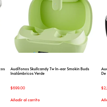
cos
Audífonos Skullcandy Tw In-ear Smokin Buds
Aud
Inalámbricos Verde
De
$
699.00
$
2
Añadir al carrito
Aña