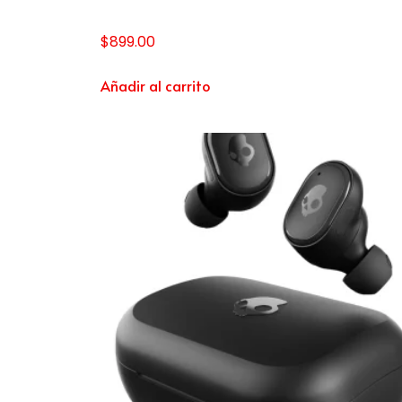
$
899.00
Añadir al carrito