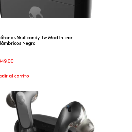
ífonos Skullcandy Tw Mod In-ear
alámbricos Negro
,349.00
dir al carrito