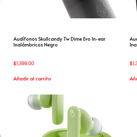
Audífonos Skullcandy Tw Dime Evo In-ear
Aud
Inalámbricos Negro
In
$
1,399.00
$
1
Añadir al carrito
Aña