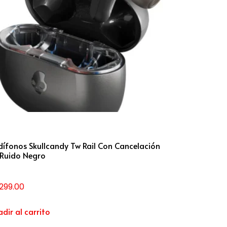
ífonos Skullcandy Tw Rail Con Cancelación
 Ruido Negro
,299.00
dir al carrito