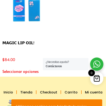
𝗠𝗔𝗚𝗜𝗖 𝗟𝗜𝗣 𝗢𝗜𝗟!
$
84.00
¿Necesitas ayuda?
Contáctanos
Seleccionar opciones
0
Inicio
Tienda
Checkout
Carrito
Mi cuenta