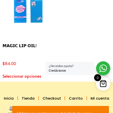
𝗠𝗔𝗚𝗜𝗖 𝗟𝗜𝗣 𝗢𝗜𝗟!
$
84.00
¿Necesitas ayuda?
Contáctanos
Seleccionar opciones
0
Inicio
Tienda
Checkout
Carrito
Mi cuenta