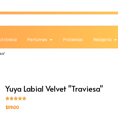
ctrónica
Perfumes
Proteinas
Relojería
esa”
Yuya Labial Velvet "Traviesa"
$
119.00