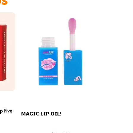
p Five
𝗠𝗔𝗚𝗜𝗖 𝗟𝗜𝗣 𝗢𝗜𝗟!