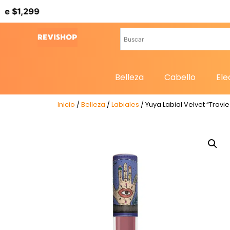
99
Belleza
Cabello
Ele
Inicio
/
Belleza
/
Labiales
/ Yuya Labial Velvet “Travi