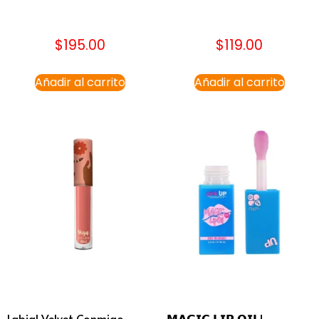
$
195.00
$
119.00
Añadir al carrito
Añadir al carrito
Labial Velvet Conmigo
𝗠𝗔𝗚𝗜𝗖 𝗟𝗜𝗣 𝗢𝗜𝗟!