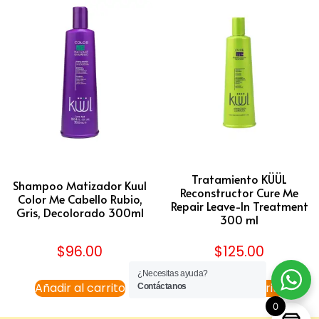
Tratamiento KÜÜL
Shampoo Matizador Kuul
Reconstructor Cure Me
Color Me Cabello Rubio,
Repair Leave-In Treatment
Gris, Decolorado 300ml
300 ml
$
96.00
$
125.00
¿Necesitas ayuda?
Añadir al carrito
Añadir al carrito
Contáctanos
0