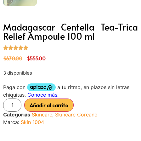
Madagascar Centella Tea-Trica
Relief Ampoule 100 ml
$
670.00
$
555.00
3 disponibles
Añadir al carrito
Categorias
Skincare
,
Skincare Coreano
Marca:
Skin 1004