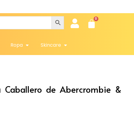
Obté
Ropa
Skincare
ra Caballero de Abercrombie &