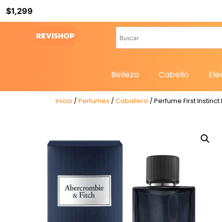
Belleza
Cabello
Ele
Inicio
/
Perfumes
/
Caballero
/ Perfume First Instinc