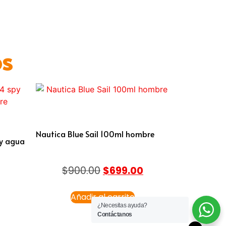
os
Nautica Blue Sail 100ml hombre
py agua
$
900.00
$
699.00
Añadir al carrito
¿Necesitas ayuda?
Contáctanos