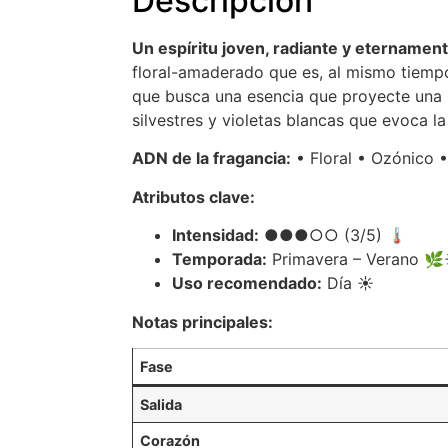
Descripción
Un espíritu joven, radiante y eternamen
floral-amaderado que es, al mismo tiempo,
que busca una esencia que proyecte una p
silvestres y violetas blancas que evoca l
ADN de la fragancia:
• Floral • Ozónico 
Atributos clave:
Intensidad:
●●●○○ (3/5) 🌡️
Temporada:
Primavera – Verano 🌿
Uso recomendado:
Día ☀️
Notas principales:
Fase
Salida
Corazón