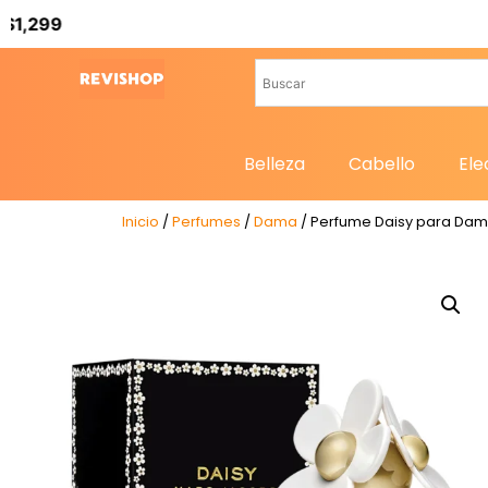
Belleza
Cabello
Ele
Inicio
/
Perfumes
/
Dama
/ Perfume Daisy para Dama