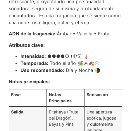
refrescante, proyectando una personalidad
soñadora, segura de sí misma y profundamente
encantadora. Es una fragancia que se siente como
una nube rosa: ligera, dulce y etérea.
ADN de la fragancia:
Ámbar • Vainilla • Frutal
Atributos clave:
Intensidad:
●●●●○ (4/5) 🌡️
Temporada:
Todo el año 🌿☀️🍂❄️
Uso recomendado:
Día y Noche 🌗
Notas principales:
Fase
Notas
Sensación
Principales
Salida
Pitahaya (Fruta
Una apertura
del Dragón),
exótica, jugosa
Bayas y Piña
y dulcemente
vibrante.