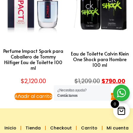
Perfume Impact Spark para
Eau de Toilette Calvin Klein
Caballero de Tommy
One Shock para Hombre
Hilfiger Eau de Toilette 100
100 ml
ml
$
2,120.00
$
1,209.00
$
790.00
¿Necesitas ayuda?
Añadir al carrito
Añadir al carrito
Contáctanos
0
Inicio
Tienda
Checkout
Carrito
Mi cuenta