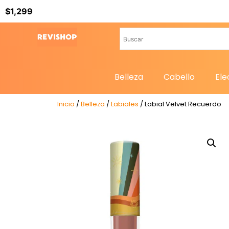
Belleza
Cabello
Ele
Inicio
/
Belleza
/
Labiales
/ Labial Velvet Recuerdo