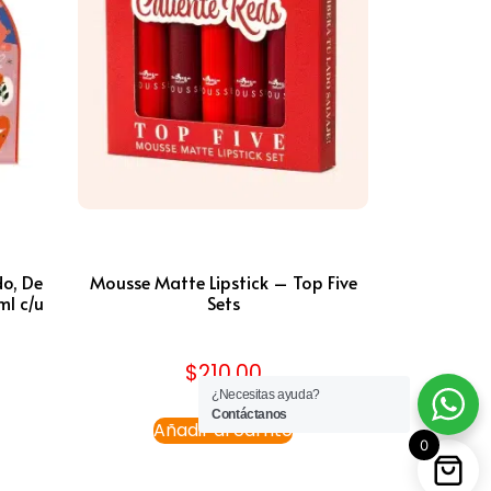
do, De
Mousse Matte Lipstick – Top Five
ml c/u
Sets
$
210.00
¿Necesitas ayuda?
Contáctanos
Añadir al carrito
0