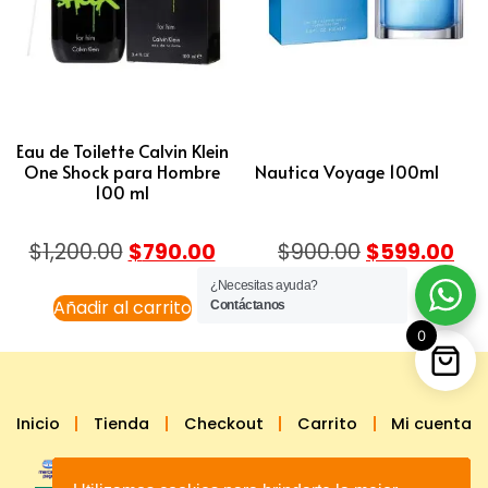
Eau de Toilette Calvin Klein
One Shock para Hombre
Nautica Voyage 100ml
100 ml
$
1,200.00
$
790.00
$
900.00
$
599.00
¿Necesitas ayuda?
Añadir al carrito
Leer más
Contáctanos
0
Inicio
Tienda
Checkout
Carrito
Mi cuenta