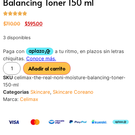
Balancing Toner 150 ml
$
710.00
$
595.00
3 disponibles
Añadir al carrito
SKU
celimax-the-real-noni-moisture-balancing-toner-
150-ml
Categorias
Skincare
,
Skincare Coreano
Marca:
Celimax