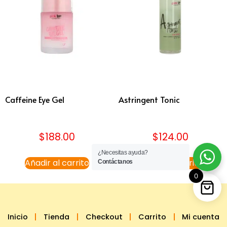
Caffeine Eye Gel
Astringent Tonic
$
188.00
$
124.00
¿Necesitas ayuda?
Añadir al carrito
Añadir al carrito
Contáctanos
0
Inicio
Tienda
Checkout
Carrito
Mi cuenta