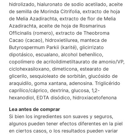
hidrolizado, hialuronato de sodio acetilado, aceite
de semilla de Morinda Citrifolia, extracto de hoja
de Melia Azadirachta, extracto de flor de Melia
Azadirachta, aceite de hoja de Rosmarinus
Officinalis (romero), extracto de Theobroma
Cacao (cacao), hidroxietilurea, manteca de
Butyrospermum Parkii (karité), glicirrizato
dipotásico, escualano, alcohol behenílico,
copolímero de acriloildimetiltaurato de amonio/VP,
ciclohexasiloxano, dimeticona, estearato de
glicerilo, sesquioleato de sorbitán, glucósido de
araquidilo, goma xantana, adenosina. Triglicérido
caprílico/cáprico, dextrina, glucosa, 1,2-
hexanodiol, EDTA disódico, hidroxiacetofenona
Lea antes de comprar
Si bien los ingredientes son suaves y seguros,
algunos pueden tener efectos diferentes en la piel
en ciertos casos, o los resultados pueden variar