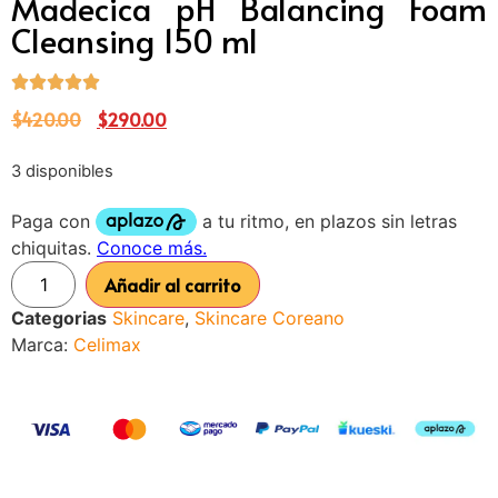
Madecica pH Balancing Foam
Cleansing 150 ml
$
420.00
$
290.00
3 disponibles
Añadir al carrito
Categorias
Skincare
,
Skincare Coreano
Marca:
Celimax