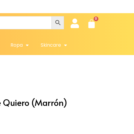
Ob
Ropa
Skincare
e Quiero (Marrón)