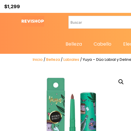
Belleza
Cabello
Ele
Inicio
/
Belleza
/
Labiales
/ Yuya – Dúo Labial y Deli