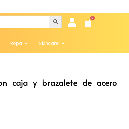
Ob
Ropa
Skincare
n caja y brazalete de acero