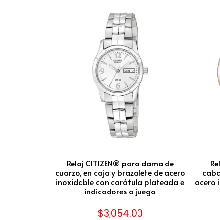
Reloj CITIZEN® para dama de
Re
cuarzo, en caja y brazalete de acero
caba
inoxidable con carátula plateada e
acero i
indicadores a juego
$
3,054.00