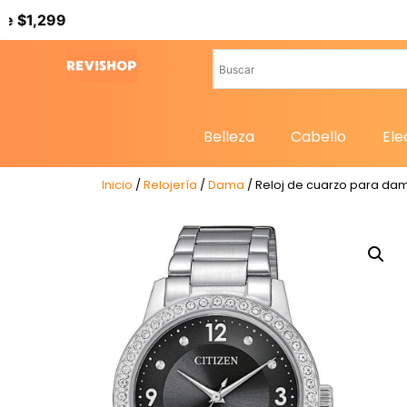
Belleza
Cabello
Ele
Inicio
/
Relojería
/
Dama
/ Reloj de cuarzo para dam