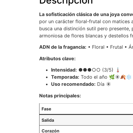
Descripción
La sofisticación clásica de una joya conv
por un carácter floral-frutal con matice
busca una distinción sutil pero presente
armoniosa de flores blancas y destellos fr
ADN de la fragancia:
• Floral • Frutal • 
Atributos clave:
Intensidad:
●●●○○ (3/5) 🌡️
Temporada:
Todo el año 🌿☀️🍂❄️
Uso recomendado:
Día ☀️
Notas principales:
Fase
Salida
Corazón