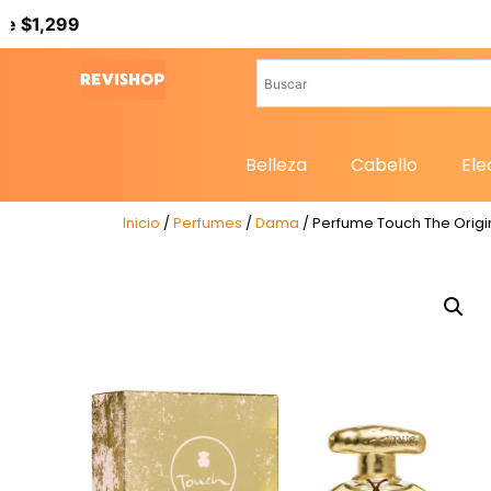
Belleza
Cabello
Ele
Inicio
/
Perfumes
/
Dama
/ Perfume Touch The Origi