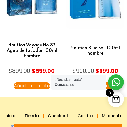
Nautica Voyage No 83
Nautica Blue Sail 100ml
Agua de tocador 100ml
hombre
hombre
$
899.00
$
599.00
$
900.00
$
699.00
¿Necesitas ayuda?
Añadir al carrito
Añadir al carrito
Contáctanos
0
Inicio
Tienda
Checkout
Carrito
Mi cuenta