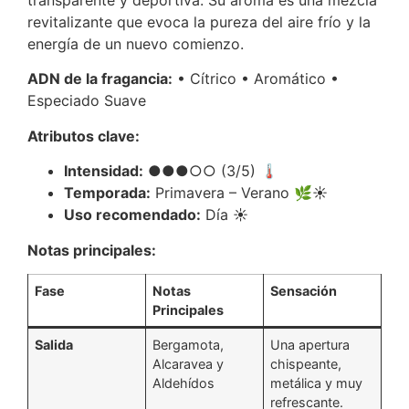
revitalizante que evoca la pureza del aire frío y la
energía de un nuevo comienzo.
ADN de la fragancia:
• Cítrico • Aromático •
Especiado Suave
Atributos clave:
Intensidad:
●●●○○ (3/5) 🌡️
Temporada:
Primavera – Verano 🌿☀️
Uso recomendado:
Día ☀️
Notas principales:
Fase
Notas
Sensación
Principales
Salida
Bergamota,
Una apertura
Alcaravea y
chispeante,
Aldehídos
metálica y muy
refrescante.