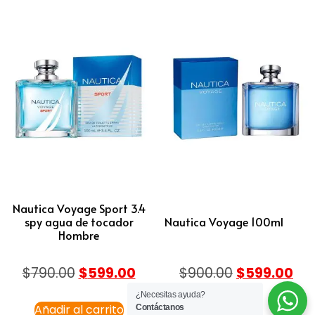
Nautica Voyage Sport 3.4
spy agua de tocador
Nautica Voyage 100ml
Hombre
$
790.00
$
599.00
$
900.00
$
599.00
¿Necesitas ayuda?
Añadir al carrito
Leer más
Contáctanos