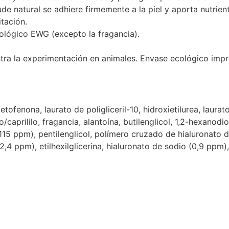
ude natural se adhiere firmemente a la piel y aporta nutrien
itación.
ológico EWG (excepto la fragancia).
ntra la experimentación en animales. Envase ecológico impr
cetofenona, laurato de poligliceril-10, hidroxietilurea, laura
caprililo, fragancia, alantoína, butilenglicol, 1,2-hexanodiol
(115 ppm), pentilenglicol, polímero cruzado de hialuronato 
2,4 ppm), etilhexilglicerina, hialuronato de sodio (0,9 ppm)