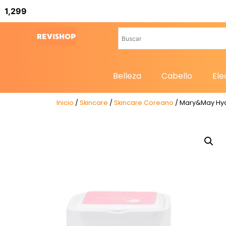
Belleza
Cabello
Ele
Inicio
/
Skincare
/
Skincare Coreano
/ Mary&May Hya