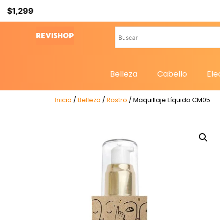
Belleza
Cabello
Ele
Inicio
/
Belleza
/
Rostro
/ Maquillaje Líquido CM05