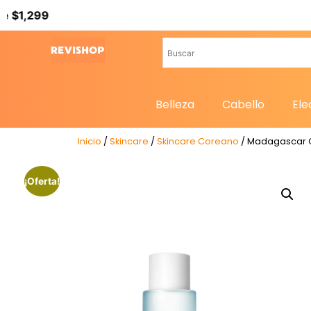
Belleza
Cabello
Ele
Inicio
/
Skincare
/
Skincare Coreano
/ Madagascar Ce
¡Oferta!