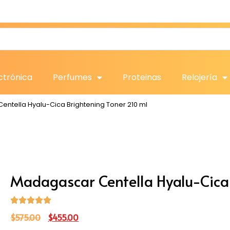
ctrónica
Perfumes
Proteinas
Relojería
ntella Hyalu-Cica Brightening Toner 210 ml
Madagascar Centella Hyalu-Cica 
$
575.00
$
455.00