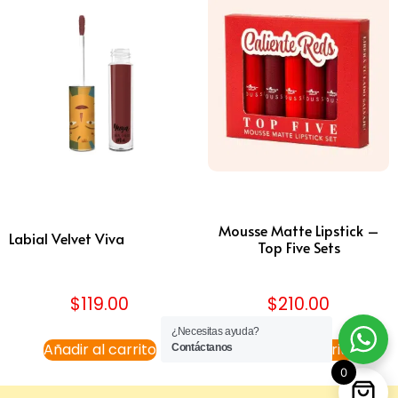
Mousse Matte Lipstick –
Labial Velvet Viva
Top Five Sets
$
119.00
$
210.00
¿Necesitas ayuda?
Añadir al carrito
Añadir al carrito
Contáctanos
0