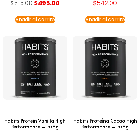
$
515.00
$
495.00
$
542.00
Añadir al carrito
Añadir al carrito
Habits Protein Vanilla High
Habits Proteína Cacao High
Performance – 578g
Performance – 578g