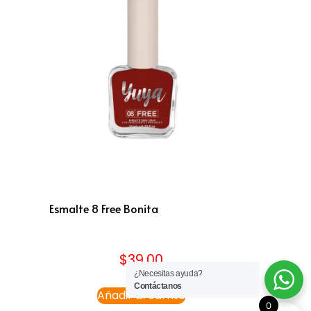
Esmalte 8 Free Bonita
$
39.00
¿Necesitas ayuda?
Contáctanos
Añadir al carrito
0