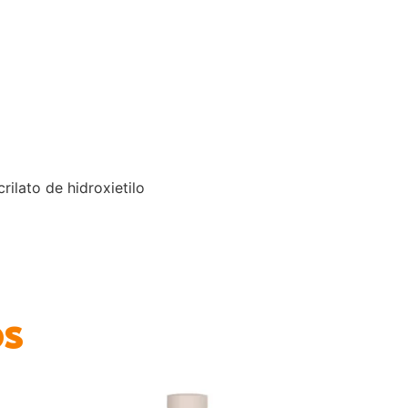
rilato de hidroxietilo
os