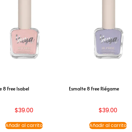
 8 Free Isabel
Esmalte 8 Free Riégame
$
39.00
$
39.00
Añadir al carrito
Añadir al carrito