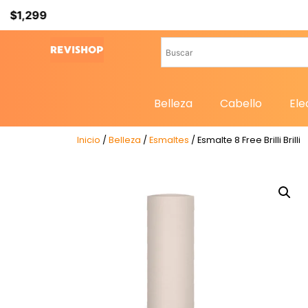
Belleza
Cabello
Ele
Inicio
/
Belleza
/
Esmaltes
/ Esmalte 8 Free Brilli Brilli