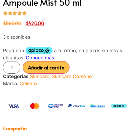
Ampoule Mist 50 ml
$
560.00
$
420.00
3 disponibles
Añadir al carrito
Categorias
Skincare
,
Skincare Coreano
Marca:
Celimax
Compartir: