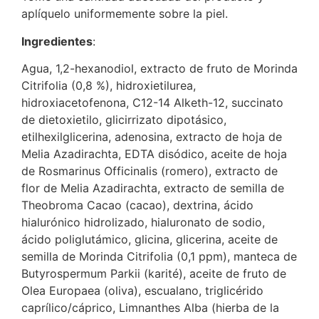
aplíquelo uniformemente sobre la piel.
Ingredientes
:
Agua, 1,2-hexanodiol, extracto de fruto de Morinda
Citrifolia (0,8 %), hidroxietilurea,
hidroxiacetofenona, C12-14 Alketh-12, succinato
de dietoxietilo, glicirrizato dipotásico,
etilhexilglicerina, adenosina, extracto de hoja de
Melia Azadirachta, EDTA disódico, aceite de hoja
de Rosmarinus Officinalis (romero), extracto de
flor de Melia Azadirachta, extracto de semilla de
Theobroma Cacao (cacao), dextrina, ácido
hialurónico hidrolizado, hialuronato de sodio,
ácido poliglutámico, glicina, glicerina, aceite de
semilla de Morinda Citrifolia (0,1 ppm), manteca de
Butyrospermum Parkii (karité), aceite de fruto de
Olea Europaea (oliva), escualano, triglicérido
caprílico/cáprico, Limnanthes Alba (hierba de la