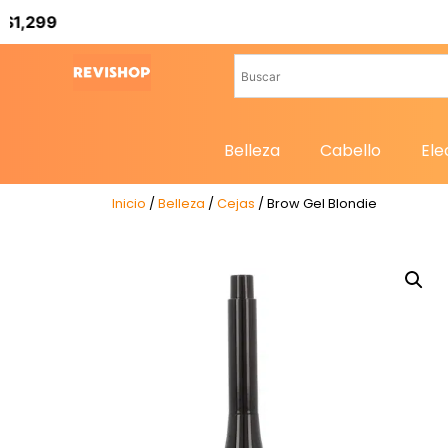
Belleza
Cabello
Ele
Inicio
/
Belleza
/
Cejas
/ Brow Gel Blondie