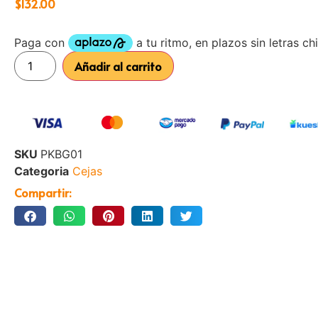
$
132.00
Añadir al carrito
SKU
PKBG01
Categoria
Cejas
Compartir: