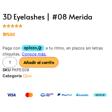
3D Eyelashes | #08 Merida
$
95.00
Añadir al carrito
SKU
PKPES08
Categoria
Ojos