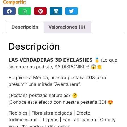
Compartir:
Descripción
Valoraciones (0)
Descripción
𝗟𝗔𝗦 𝗩𝗘𝗥𝗗𝗔𝗗𝗘𝗥𝗔𝗦 𝟯𝗗 𝗘𝗬𝗘𝗟𝗔𝗦𝗛𝗘𝗦 🥇 ¡Lo que
siempre nos pediste, YA DISPONIBLE! 😱👏
Adquiere a Mérida, nuestra pestaña #𝟬8 para
presumir una mirada “Aventurera”.
¿Pestaña postizas naturales? 🤔
¡Conoce este efecto con nuestra pestaña 3D! 😍
Flexibles | Fibra ultra delgada | Efecto
tridimensional | Ligeras | Fácil aplicación | Cruelty
Free | 12 modelos diferentes.